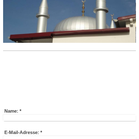
Ditib-Speyer
Brunckstr. 16
67346 Speyer
Telefon: +49 6232 77295
Fax: +49 6232 9198578
E-Mail: kontakt@ditib-speyer.de
www.ditib-speyer.de
Name:
*
E-Mail-Adresse:
*