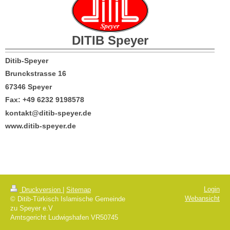
DITIB
Speyer
Ditib-Speyer
Brunckstrasse 16
67346 Speyer
Fax: +49 6232 9198578
kontakt@ditib-speyer.de
www.ditib-speyer.de
Login
Druckversion
|
Sitemap
Webansicht
© Ditib-Türkisch Islamische Gemeinde
zu Speyer e.V
Amtsgericht Ludwigshafen VR50745