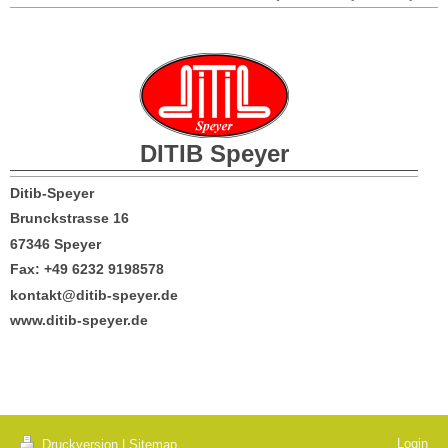
DITIB
Speyer
Ditib-Speyer
Brunckstrasse 16
67346 Speyer
Fax: +49 6232 9198578
kontakt@ditib-speyer.de
www.ditib-speyer.de
Login
Druckversion
|
Sitemap